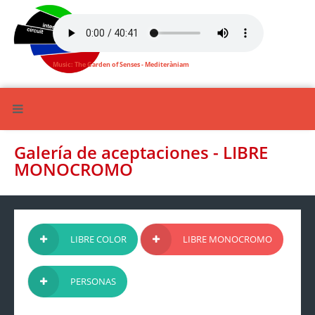
Music: The Garden of Senses - Mediteràniam
Galería de aceptaciones - LIBRE
MONOCROMO
LIBRE COLOR
LIBRE MONOCROMO
PERSONAS